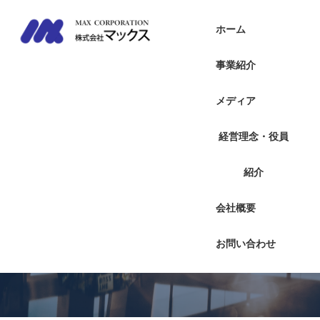
内
容
ホーム
を
ス
事業紹介
キ
ッ
メディア
プ
Vision
経営理念・役員
人・企業・国を
紹介
つなぎ
会社概要
喜びを創造する
お問い合わせ