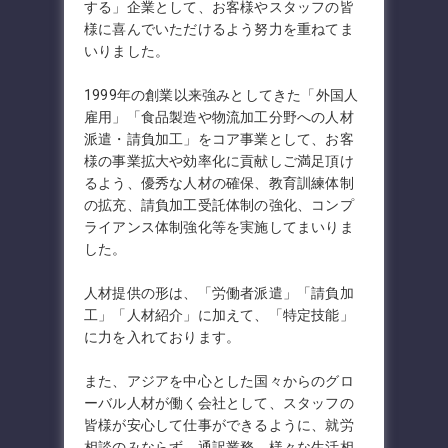
する」企業として、お客様やスタッフの皆
様に喜んでいただけるよう努力を重ねてま
いりました。
1999年の創業以来強みとしてきた「外国人
雇用」「食品製造や物流加工分野への人材
派遣・請負加工」をコア事業として、お客
様の事業拡大や効率化に貢献しご満足頂け
るよう、優秀な人材の確保、教育訓練体制
の拡充、請負加工受託体制の強化、コンプ
ライアンス体制強化等を実施してまいりま
した。
人材提供の形は、「労働者派遣」「請負加
工」「人材紹介」に加えて、「特定技能」
に力を入れております。
また、アジアを中心とした国々からのグロ
ーバル人材が働く会社として、スタッフの
皆様が安心して仕事ができるように、就労
相談のみならず、通訳業務、様々な生活相