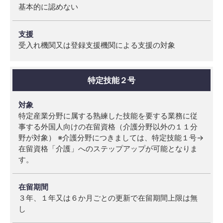
家
基本的に認めない
族
の
帯
受入れ機関又は登録支援機関による支援の対象
同
支
特定技能２号
援
特定産業分野に属する熟練した技能を要する業務に従
事する外国人向けの在留資格（介護分野以外の１１分
野が対象） ※介護分野につきましては、特定技能１号→
在留資格「介護」へのステップアップが可能となりま
す。
３年、１年又は６か月ごとの更新で在留期間上限は無
し