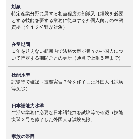
象
特定産業分野に属する相当程度の知識又は経験を必要
在
とする技能を要する業務に従事する外国人向けの在留
留
資格（全１２分野が対象）
期
間
１年を超えない範囲内で法務大臣が個々の外国人につ
技
いて指定する期間ごとの更新（通算で上限５年まで）
能
水
準
試験等で確認（技能実習２号を修了した外国人は試験
日
等免除）
本
語
能
生活や業務に必要な日本語能力を試験等で確認（技能
力
実習２号を修了した外国人は試験免除）
水
準