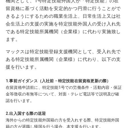
機関として、1号特定技能外国人が「特定技能」の在
留資格に基づく活動を安定的かつ円滑に行うことがで
きるようにするための職業生活上、日常生活上又は社
会生活上の支援の実施を特定技能外国人の受け入れ先
である特定技能所属機関（企業様）に代わり実施致し
ます。
マックスは特定技能登録支援機関として、受入れ先で
ある特定技能所属機関（企業様）に代わり、以下の支
援を行います。
1.事前ガイダンス（入社前・特定技能在留資格更新の際）
在留資格申請前に、特定技能1号での労働条件・活動内容・保証
金等徴収の有無等について、対面・テレビ電話等で説明及び確
認を行います。
2.出入国する際の送迎
海外からの特定技能外国籍の方を受入れする際、特定技能外国
籍の方が退職し帰国を行う場合、本支援を行います。