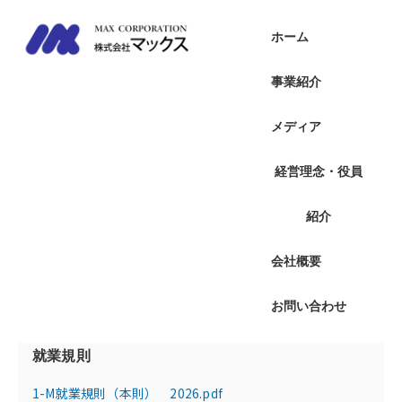
内
容
ホーム
を
ス
事業紹介
キ
就業規則の掲載について
ッ
メディア
プ
就業規則は弊社で働く皆様と会社との決まり事です。
経営理念・役員
この度、HP上で就業規則を公開する目的として、弊社でお勤め
いただく皆様が、いつでも就業規則を見れるような環境を整え
紹介
たいことがございます。
また、弊社でのお仕事に興味をお持ちいただいた方に向けて
も、どのような待遇・権利があるかなど事前に就業規則もご覧
会社概要
いただけるようにHPにも公開することといたしました。
お問い合わせ
就業規則
1-M就業規則（本則） 2026.pdf